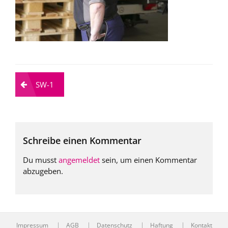
Beitragsnavigation
SW-1
Schreibe einen Kommentar
Du musst
angemeldet
sein, um einen Kommentar
abzugeben.
Impressum
AGB
Datenschutz
Haftung
Kontakt