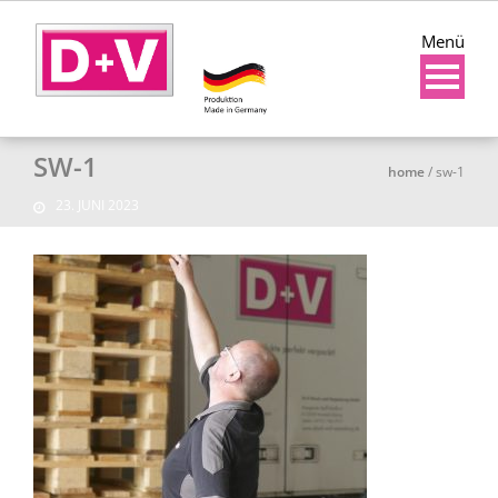
Menü
SW-1
home
/
sw-1
23. JUNI 2023