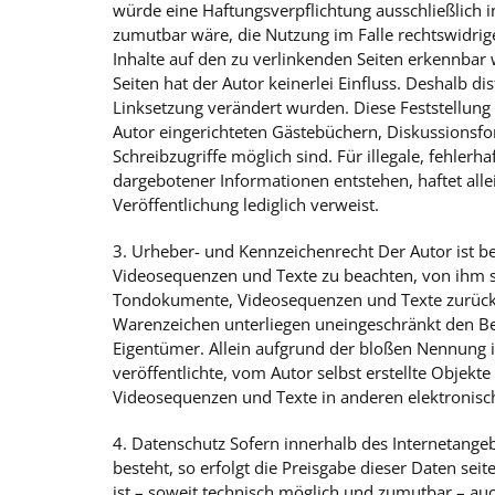
würde eine Haftungsverpflichtung ausschließlich i
zumutbar wäre, die Nutzung im Falle rechtswidrige
Inhalte auf den zu verlinkenden Seiten erkennbar 
Seiten hat der Autor keinerlei Einfluss. Deshalb di
Linksetzung verändert wurden. Diese Feststellung 
Autor eingerichteten Gästebüchern, Diskussionsfo
Schreibzugriffe möglich sind. Für illegale, fehler
dargebotener Informationen entstehen, haftet allei
Veröffentlichung lediglich verweist.
3. Urheber- und Kennzeichenrecht Der Autor ist b
Videosequenzen und Texte zu beachten, von ihm se
Tondokumente, Videosequenzen und Texte zurückzu
Warenzeichen unterliegen uneingeschränkt den Be
Eigentümer. Allein aufgrund der bloßen Nennung is
veröffentlichte, vom Autor selbst erstellte Objekt
Videosequenzen und Texte in anderen elektronisch
4. Datenschutz Sofern innerhalb des Internetangeb
besteht, so erfolgt die Preisgabe dieser Daten se
ist – soweit technisch möglich und zumutbar – a