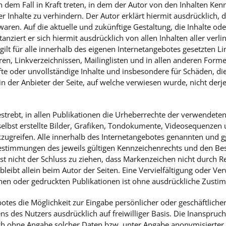
n dem Fall in Kraft treten, in dem der Autor von den Inhalten Ke
r Inhalte zu verhindern. Der Autor erklärt hiermit ausdrücklich, 
waren. Auf die aktuelle und zukünftige Gestaltung, die Inhalte od
stanziert er sich hiermit ausdrücklich von allen Inhalten aller verl
gilt für alle innerhalb des eigenen Internetangebotes gesetzten 
ren, Linkverzeichnissen, Mailinglisten und in allen anderen Form
hafte oder unvollständige Inhalte und insbesondere für Schäden, d
n der Anbieter der Seite, auf welche verwiesen wurde, nicht derjen
estrebt, in allen Publikationen die Urheberrechte der verwendete
lbst erstellte Bilder, Grafiken, Tondokumente, Videosequenzen un
greifen. Alle innerhalb des Internetangebotes genannten und gg
stimmungen des jeweils gültigen Kennzeichenrechts und den Besi
t nicht der Schluss zu ziehen, dass Markenzeichen nicht durch Rec
e bleibt allein beim Autor der Seiten. Eine Vervielfältigung oder
en oder gedruckten Publikationen ist ohne ausdrückliche Zustim
otes die Möglichkeit zur Eingabe persönlicher oder geschäftliche
itens des Nutzers ausdrücklich auf freiwilliger Basis. Die Inansp
uch ohne Angabe solcher Daten bzw. unter Angabe anonymisierter