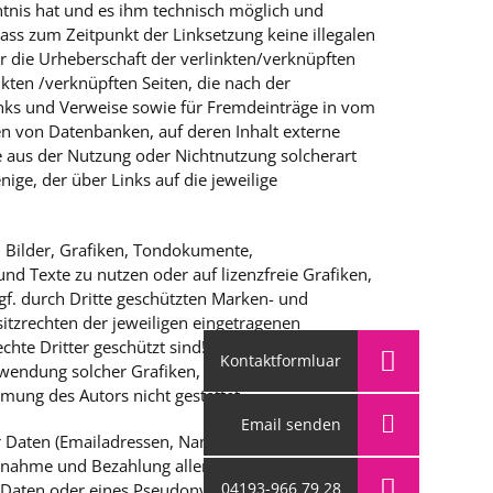
nntnis hat und es ihm technisch möglich und
dass zum Zeitpunkt der Linksetzung keine illegalen
er die Urheberschaft der verlinkten/verknüpften
inkten /verknüpften Seiten, die nach der
Links und Verweise sowie für Fremdeinträge in vom
en von Datenbanken, auf deren Inhalt externe
ie aus der Nutzung oder Nichtnutzung solcherart
ige, der über Links auf die jeweilige
n Bilder, Grafiken, Tondokumente,
d Texte zu nutzen oder auf lizenzfreie Grafiken,
f. durch Dritte geschützten Marken- und
tzrechten der jeweiligen eingetragenen
hte Dritter geschützt sind! Das Copyright für
 Verwendung solcher Grafiken, Tondokumente,
mung des Autors nicht gestattet.
r Daten (Emailadressen, Namen, Anschriften)
ruchnahme und Bezahlung aller angebotenen Dienste
 Daten oder eines Pseudonyms gestattet. Die