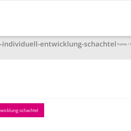
individuell-entwicklung-schachtel
home
/
twicklung-schachtel