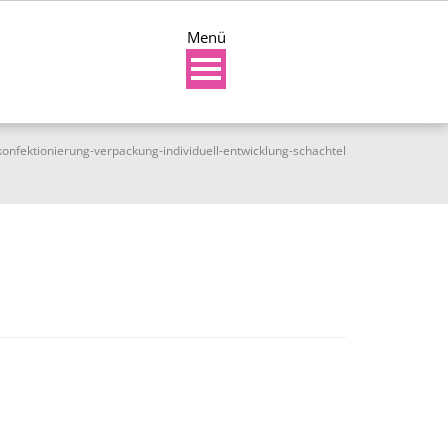
Menü
konfektionierung-verpackung-individuell-entwicklung-schachtel