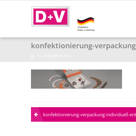
konfektionierung-verpackung-
21. DEZEMBER 2016
Beitragsnavigation
konfektionierung-verpackung-individuell-en