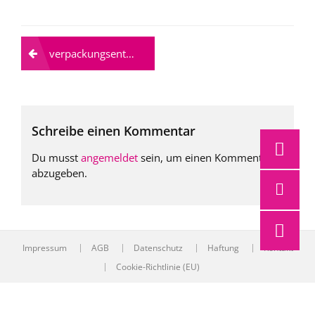
Beitragsnavigation
verpackungsentwicklung-plotter
Schreibe einen Kommentar
Du musst
angemeldet
sein, um einen Kommentar
abzugeben.
Impressum
AGB
Datenschutz
Haftung
Kontakt
Cookie-Richtlinie (EU)